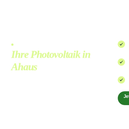
Solaranlagen mit Böckmann Solar
Ihre Photovoltaik in
Ahaus
für Wohnhaus und
Gewerbe
Je