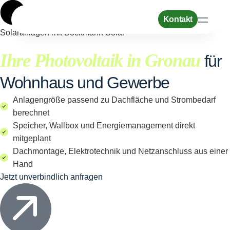
Kontakt
Solaranlagen mit Böckmann Solar
Leistungen
Ihre Photovoltaik in Gronau
für
Wohnhaus und Gewerbe
Referenzen
Anlagengröße passend zu Dachfläche und Strombedarf
berechnet
Unternehmen
Speicher, Wallbox und Energiemanagement direkt
mitgeplant
Dachmontage, Elektrotechnik und Netzanschluss aus einer
Ratgeber
Hand
Jetzt unverbindlich anfragen
Karriere